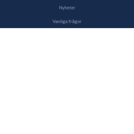
Nyheter
Vanliga frågor
Kontakta oss
Våra tjänster
Medlemskap
Marketplace
Logga in
Upptäck
Partners