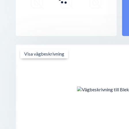
St Norregatan 20
,
271 35
Ystad
Skånsk Bistro
Kristianstadsvägen 3
,
271 33
Ystad
Ystad Lasarett
Kristianstadsvägen 3
,
271 33
Ystad
Visa vägbeskrivning