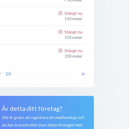
Stängt nu
150 meter
Stängt nu
150 meter
Stängt nu
200 meter
Stängt nu
..
10
200 meter
Stängt nu
200 meter
Öppet nu
Är detta ditt företag?
200 meter
Det är gratis att registrera ett medlemskap och
du kan ta kontrollen över detta företaget med
Stängt nu