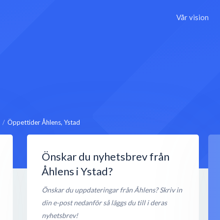
Vår vision
Öppettider Åhlens, Ystad
Önskar du nyhetsbrev från
Åhlens i Ystad?
Önskar du uppdateringar från Åhlens? Skriv in
din e-post nedanför så läggs du till i deras
nyhetsbrev!