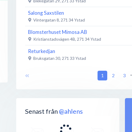
Blekegatan 29
,
271 33
Ystad
Salong Saxstilen
Vintergatan 8
,
271 34
Ystad
Blomsterhuset Mimosa AB
Kristianstadsvägen 4B
,
271 34
Ystad
Returkedjan
Bruksgatan 30
,
271 33
Ystad
Pizzeria Ystad
.
1
2
3
Lilla Östergatan
,
271 51
Ystad
Hemtex
Stora Östergatan 21
,
271 34
Ystad
Caverion Sverige AB
Senast från
@ahlens
Kristianstadsvägen 3
,
271 33
Ystad
Siriushuset / MR Gourmet Consult AB