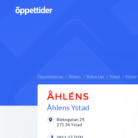
Öppettider.nu
Åhlens
Skåne Län
Ystad
Kläder
Åhlens Ystad
Blekegatan 29
,
271 34
Ystad
0411-557100