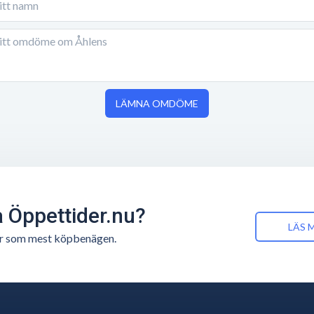
LÄMNA OMDÖME
å Öppettider.nu?
LÄS 
n är som mest köpbenägen.