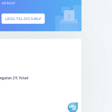
250 meter
ett klick!
Stängt nu
250 meter
LÄGG TILL DIG SJÄLV
Öppet nu
250 meter