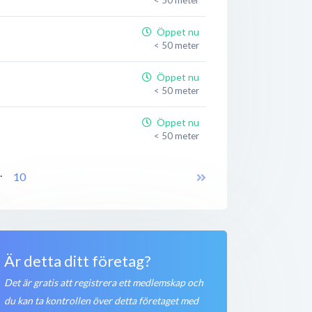
Öppet nu
< 50 meter
Öppet nu
< 50 meter
Öppet nu
< 50 meter
Stängt nu
..
10
< 50 meter
Öppet nu
< 50 meter
Är detta ditt företag?
Öppet nu
< 50 meter
Det är gratis att registrera ett medlemskap och
du kan ta kontrollen över detta företaget med
Öppet nu