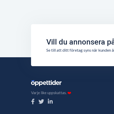
Vill du annonsera p
Se till att ditt företag syns när kunde
Varje like uppskattas.
❤️