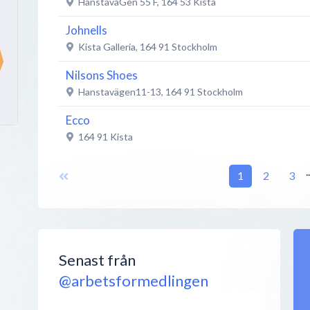
HanstaväGen 55 F
,
164 53
Kista
Johnells
Kista Galleria
,
164 91
Stockholm
Nilsons Shoes
Hanstavägen11-13
,
164 91
Stockholm
Ecco
164 91
Kista
H&M
.
1
2
3
Danmarksgatan 11A
,
Stockholm
Lindex
Kista Galleria
,
164 91
Kista
New Yorker
Senast från
Färögatan 30
,
164 40
Kista
@arbetsformedlingen
Restaurang Saffran