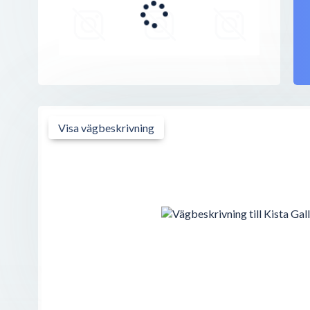
164 91
Kista
Kista Galleria
Färögatan, 30
,
164 53
Kista
Intersport
Danmarksgatan 42C
,
164 91
Stockholm
Visa vägbeskrivning