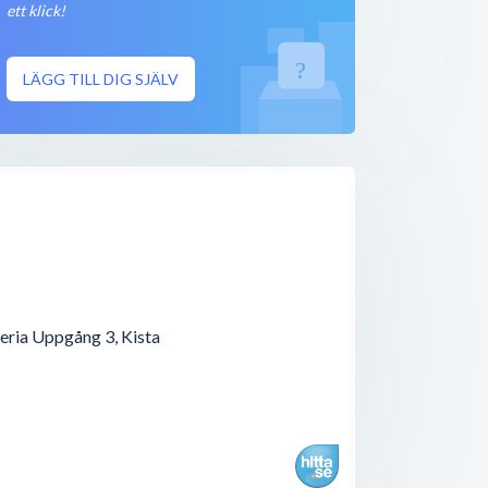
< 50 meter
ett klick!
Öppet nu
< 50 meter
LÄGG TILL DIG SJÄLV
Öppet nu
< 50 meter