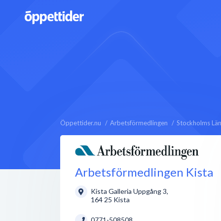
Öppettider.nu
Arbetsförmedlingen
Stockholms Lä
Arbetsförmedlingen Kista
Kista Galleria Uppgång 3
,
164 25
Kista
0771-508508