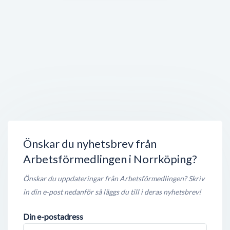
Hospitalsgatan 16
,
602 27
Norrköping
Stängt nu
100 meter
Emmy Mode & Interiör
Hospitalsgatan 16
,
602 27
Norrköping
Stängt nu
100 meter
Eksjöhus - Bygga hus Norrköping
Kristinagatan 16
,
602 26
Norrköping
Stängt nu
100 meter
Önskar du nyhetsbrev från
Arbetsförmedlingen i Norrköping?
Önskar du uppdateringar från Arbetsförmedlingen? Skriv
in din e-post nedanför så läggs du till i deras nyhetsbrev!
Din e-postadress