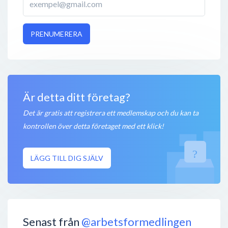
PRENUMERERA
Är detta ditt företag?
Det är gratis att registrera ett medlemskap och du kan ta
kontrollen över detta företaget med ett klick!
LÄGG TILL DIG SJÄLV
Senast från
@arbetsformedlingen