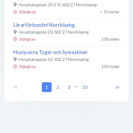
Hospitalsgatan 20 3 Tr
,
602 27
Norrköping
Stängt nu
< 50 meter
Lärarförbundet Norrköping
Hospitalsgatan 20
,
602 27
Norrköping
Stängt nu
100 meter
Husqvarna Tyger och Symaskiner
Hospitalsgatan 13
,
602 27
Norrköping
Stängt nu
100 meter
Gredelin konstnärshandel
...
Hospitalsgatan 13
1
,
602 27
2
3
Norrköping
10
Stängt nu
100 meter
Försäkringskassan
Stängt nu
100 meter
Modehatten - Åkerlind & Janzons eftr