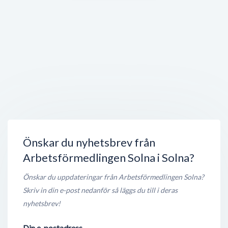
Veidekke Bostad AB
Svetsarvägen 15
,
171 41
Solna
Stängt nu
150 meter
Regus Solna
Svetsarvägen 15
,
171 41
Solna
Stängt nu
150 meter
Unilever Sverige AB
Svetsarvägen 15
,
171 41
Solna
Stängt nu
150 meter
Önskar du nyhetsbrev från
Arbetsförmedlingen Solna i Solna?
Önskar du uppdateringar från Arbetsförmedlingen Solna?
Skriv in din e-post nedanför så läggs du till i deras
nyhetsbrev!
Din e-postadress