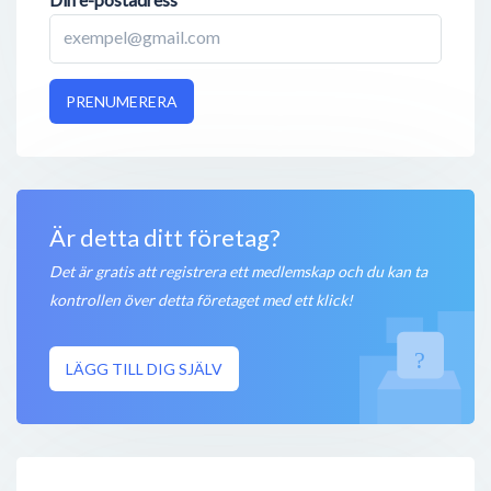
PRENUMERERA
Är detta ditt företag?
Det är gratis att registrera ett medlemskap och du kan ta
kontrollen över detta företaget med ett klick!
LÄGG TILL DIG SJÄLV