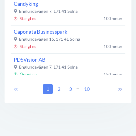
Candyking
Englundavägen 7
,
171 41
Solna
Stängt nu
100 meter
Caponata Businesspark
Englundavägen 15
,
171 41
Solna
Stängt nu
100 meter
PDSVision AB
Englundavägen 7
,
171 41
Solna
Öppet nu
150 meter
...
eMusclefitness AB/Westninefitness
1
2
3
10
Englundavägen 7 Nb
,
171 41
Solna
Stängt nu
150 meter
Snow Software AB
Svetsarvägen 15
,
171 41
Solna
Stängt nu
150 meter