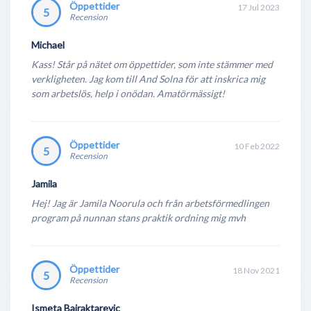
Öppettider
17 Jul 2023
5
Recension
Michael
Kass! Står på nätet om öppettider, som inte stämmer med
verkligheten. Jag kom till And Solna för att inskrica mig
som arbetslös, help i onödan. Amatörmässigt!
Öppettider
10 Feb 2022
5
Recension
Jamila
Hej! Jag är Jamila Noorula och från arbetsförmedlingen
program på nunnan stans praktik ordning mig mvh
Öppettider
18 Nov 2021
5
Recension
Ismeta Bajraktarevic