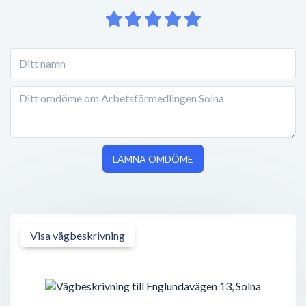
LÄMNA OMDÖME
Visa vägbeskrivning