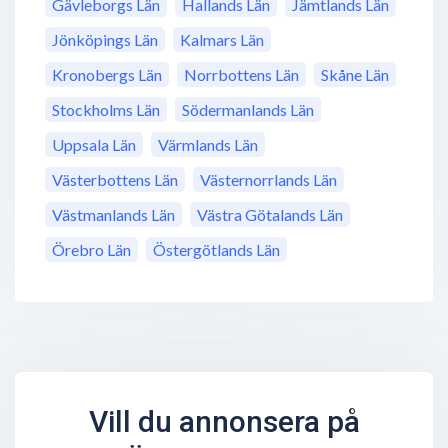
Gävleborgs Län
Hallands Län
Jämtlands Län
Jönköpings Län
Kalmars Län
Kronobergs Län
Norrbottens Län
Skåne Län
Stockholms Län
Södermanlands Län
Uppsala Län
Värmlands Län
Västerbottens Län
Västernorrlands Län
Västmanlands Län
Västra Götalands Län
Örebro Län
Östergötlands Län
Vill du annonsera på