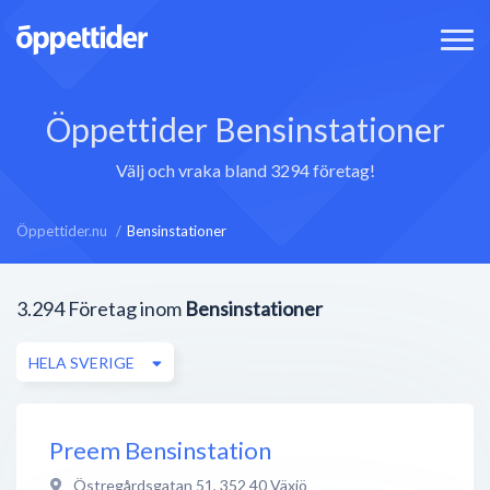
Öppettider Bensinstationer
Välj och vraka bland 3294 företag!
Öppettider.nu
Bensinstationer
3.294
Företag inom
Bensinstationer
HELA SVERIGE
Preem Bensinstation
Östregårdsgatan 51
,
352 40
Växjö