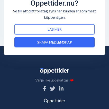
Öppettider.nu?
Se till att ditt företag syns när kunden är som mest
köpbenägen.
LÄS MER
SKAPA MEDLEMSKAP
Varje like uppskattas.
❤️
Öppettider