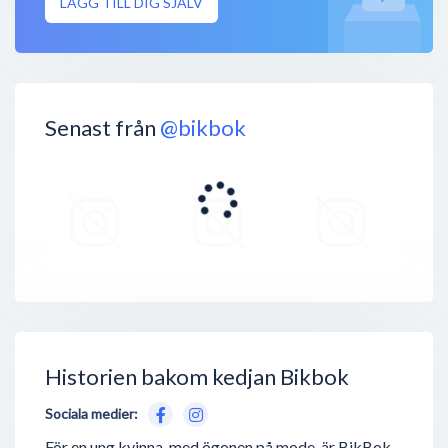
LÄGG TILL DIG SJÄLV
Senast från
@bikbok
Historien bakom kedjan Bikbok
Sociala medier:
För en ung kvinna, med ögonen på mode, är BikBok