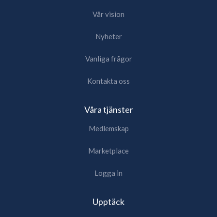
riktigt bra plaggen, vare sig dessa vill följa eller sätta
Vår vision
nya trender.
Hur BikBok och dess leverantörer ska agera
Nyheter
gällande skydd av miljö och djur, samt rättvisa
Vanliga frågor
förhållanden, regleras av Varner-Gruppens etiska
riktlinjer. De har även åtagit sig att löpandes
Kontakta oss
dokumentera hur de arbetar för att försäkra att
varor produceras under rättvisa förhållanden. För
Våra tjänster
den som vill ha mer information går det att ta
kontakt med Varner-Gruppen.
Medlemskap
Sedan 2011 ger BikBok sitt stöd till Plan
Marketplace
International, som är en av världens äldsta och
största organisationer som arbetar för barns
Logga in
utveckling. Stödet ges i synnerhet till kampanjen
"Because I Am A Girl" som jobbar med att främja
Upptäck
flickors rättigheter och lyfta ut dessa, samt personer