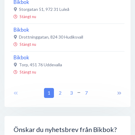
Bikbok
Storgatan 51
,
972 31
Luleå
Stängt nu
Bikbok
Drottninggatan
,
824 30
Hudiksvall
Stängt nu
Bikbok
Torp
,
451 76
Uddevalla
Stängt nu
Bikbok
...
Drottninggatan 18
1
,
652 25
2
3
Karlstad
7
Stängt nu
Bikbok
VäStra Svedengatan 7D
,
581 28
Linköping
Stängt nu
Önskar du nyhetsbrev från Bikbok?