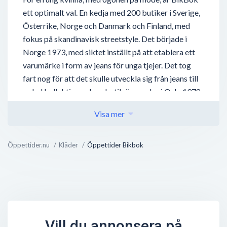
ett optimalt val. En kedja med 200 butiker i Sverige,
Österrike, Norge och Danmark och Finland, med
fokus på skandinavisk streetstyle. Det började i
Norge 1973, med siktet inställt på att etablera ett
varumärke i form av jeans för unga tjejer. Det tog
fart nog för att det skulle utveckla sig från jeans till
en hel kollektion och en butik öppnades i Oslo 1978.
BikBok tillhör norska Varner-Gruppen. Denna
Visa mer
koncern lägger vikt på socialt ansvar och har som
målsättning att kombinera etiskt beteende med
Öppettider.nu
Kläder
Öppettider Bikbok
sund verksamhet. Därför arbetas det inåt och utåt
med frågor rörande b.la etik och miljö.
BikBoks sortiment är menat att erbjuda ett brett
utbud där tidlöst blandas med modemedvetet.
Kollektionen utformas via influenser världen över.
Vill du annonsera på
Det finns även ett utbud av kläder, i synnerhet jeans,