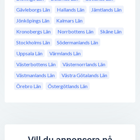
Gävleborgs Län
Hallands Län
Jämtlands Län
Jönköpings Län
Kalmars Län
Kronobergs Län
Norrbottens Län
Skåne Län
Stockholms Län
Södermanlands Län
Uppsala Län
Värmlands Län
Västerbottens Län
Västernorrlands Län
Västmanlands Län
Västra Götalands Län
Örebro Län
Östergötlands Län
Vill du annonsera på