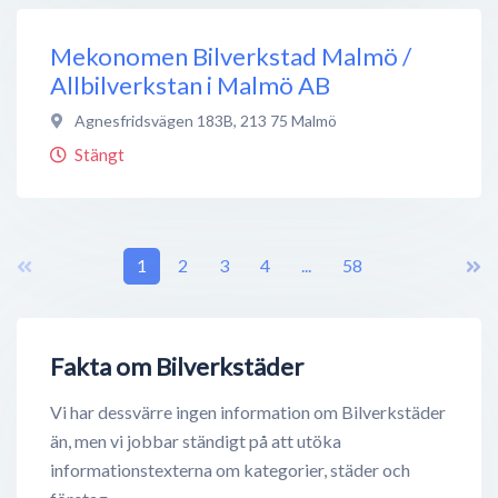
Mekonomen Bilverkstad Malmö /
Allbilverkstan i Malmö AB
Agnesfridsvägen 183B
,
213 75
Malmö
Stängt
1
2
3
4
...
58
Fakta om Bilverkstäder
Vi har dessvärre ingen information om Bilverkstäder
än, men vi jobbar ständigt på att utöka
informationstexterna om kategorier, städer och