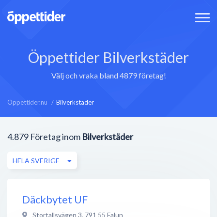
Öppettider Bilverkstäder
Välj och vraka bland 4879 företag!
Öppettider.nu
Bilverkstäder
4.879
Företag inom
Bilverkstäder
HELA SVERIGE
Däckbytet UF
Stortallsvägen 3
,
791 55
Falun