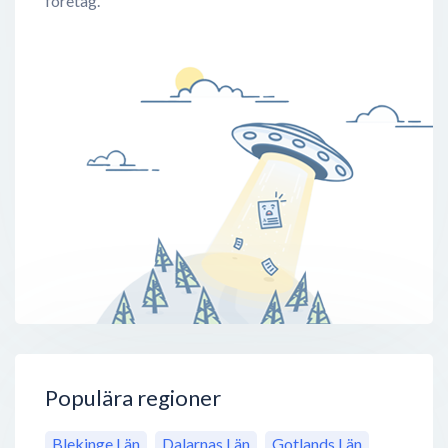
företag.
Populära regioner
Blekinge Län
Dalarnas Län
Gotlands Län