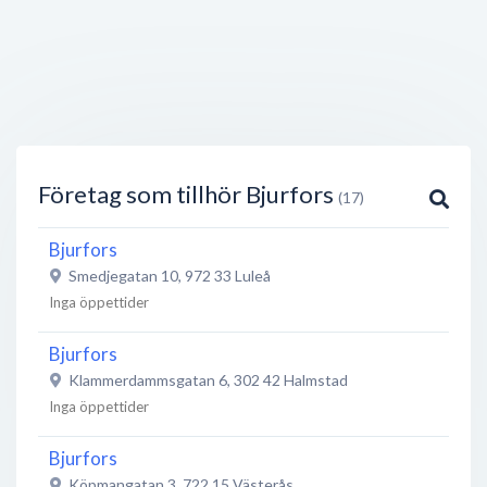
Företag som tillhör Bjurfors
(17)
Bjurfors
Smedjegatan 10
,
972 33
Luleå
Inga öppettider
Bjurfors
Klammerdammsgatan 6
,
302 42
Halmstad
Inga öppettider
Bjurfors
Köpmangatan 3
,
722 15
Västerås