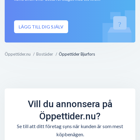
Bjurfors
Stora Östergatan 34
,
271 34
Ystad
Inga öppettider
LÄGG TILL DIG SJÄLV
Bjurfors
Kristianstadsvägen 1
,
272 34
Simrishamn
Inga öppettider
Öppettider.nu
Bostäder
Öppettider Bjurfors
Bjurfors
Tången 30
,
471 61
Myggenäs
Inga öppettider
Vill du annonsera på
Öppettider.nu?
Se till att ditt företag syns när kunden är som mest
köpbenägen.