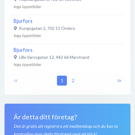
Inga öppettider
Bjurfors
Kungsgatan 2
,
702 11
Örebro
Inga öppettider
Bjurfors
Lilla Varvsgatan 12
,
442 66
Marstrand
Inga öppettider
Bjurfors
1
2
Klostergatan 9
,
553 17
Jönköping
Öppet nu
Bjurfors
Sankt Larsgatan 24
,
582 24
Linköping
Är detta ditt företag?
Inga öppettider
Det är gratis att registrera ett medlemskap och du kan ta
kontrollen över detta företaget med ett klick!