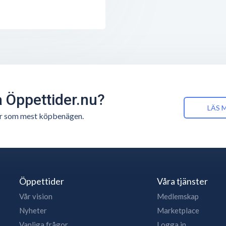
å Öppettider.nu?
LÄS 
n är som mest köpbenägen.
Öppettider
Våra tjänster
Vår vision
Medlemskap
Nyheter
Marketplace
Vanliga frågor
Logga in