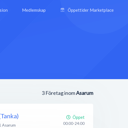
ision
Medlemskap
Öppettider Marketplace
3
Företag inom
Asarum
Tanka)
Öppet
00:00-24:00
1
Asarum