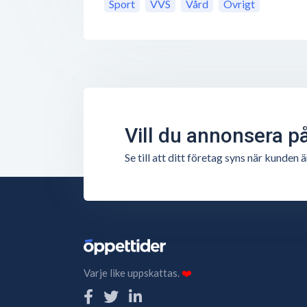
Sport
VVS
Vård
Övrigt
Vill du annonsera p
Se till att ditt företag syns när kunde
Varje like uppskattas.
❤️