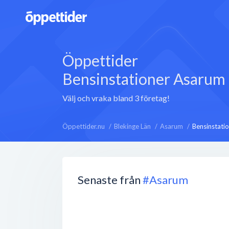
Öppettider
Bensinstationer Asarum
Välj och vraka bland 3 företag!
Öppettider.nu
Blekinge Län
Asarum
Bensinstati
Senaste från
#Asarum