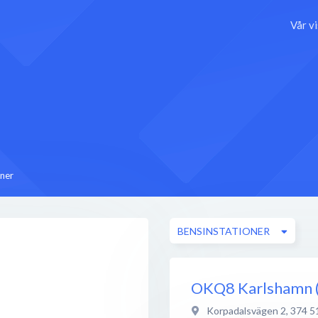
Vår v
oner
BENSINSTATIONER
OKQ8 Karlshamn (
Korpadalsvägen 2
,
374 5