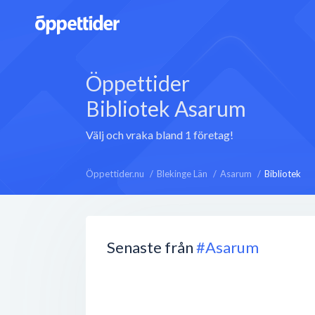
Öppettider
Bibliotek Asarum
Välj och vraka bland 1 företag!
Öppettider.nu
Blekinge Län
Asarum
Bibliotek
Senaste från
#Asarum