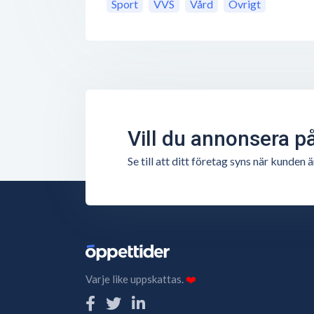
Sport
VVS
Vård
Övrigt
Vill du annonsera p
Se till att ditt företag syns när kunde
Varje like uppskattas.
❤️