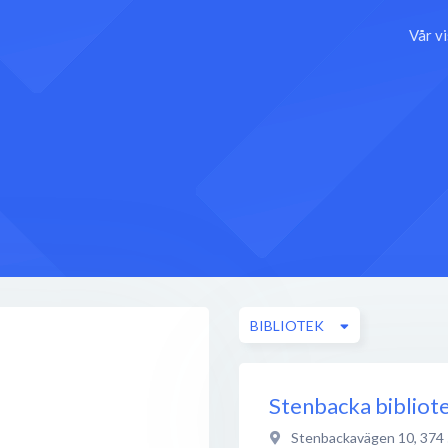
Vår v
BIBLIOTEK
Stenbacka bibliot
Stenbackavägen 10
,
374