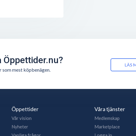
å Öppettider.nu?
LÄS 
n är som mest köpbenägen.
Öppettider
Våra tjänster
Vår vision
Medlemskap
Nyheter
Marketplace
Vanliga frågor
Logga in