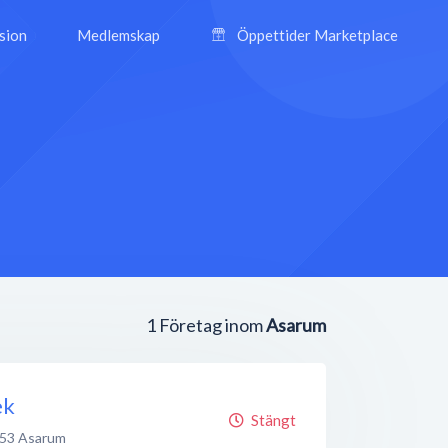
ision
Medlemskap
Öppettider Marketplace
1
Företag inom
Asarum
ek
Stängt
 53
Asarum