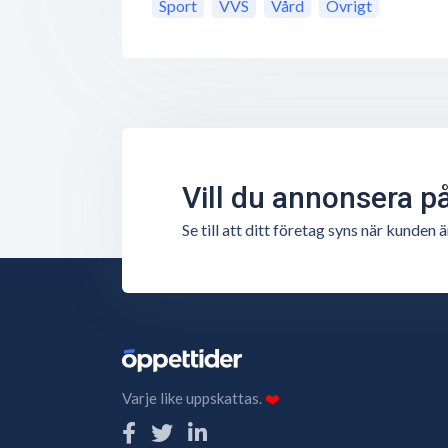
Sport
VVS
Vård
Övrigt
Vill du annonsera p
Se till att ditt företag syns när kunde
Varje like uppskattas.
❤️