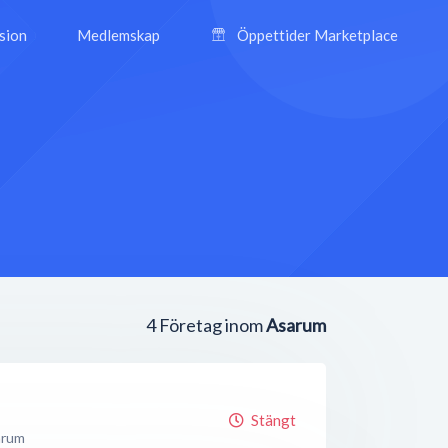
ision
Medlemskap
Öppettider Marketplace
4
Företag inom
Asarum
Stängt
arum