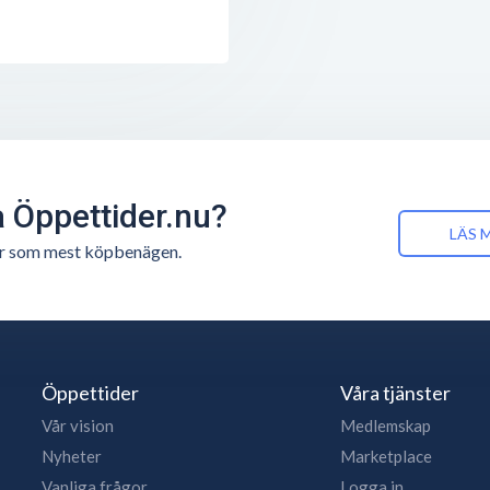
å Öppettider.nu?
LÄS 
n är som mest köpbenägen.
Öppettider
Våra tjänster
Vår vision
Medlemskap
Nyheter
Marketplace
Vanliga frågor
Logga in