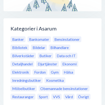
Kategorier i Asarum
Banker
Bankomater
Bensinstationer
Bibliotek
Bildelar
Bilhandlare
Bilverkstäder
Butiker
Data och IT
Detaljhandel
Djurtjänster
Ekonomi
Elektronik
Fordon
Gym
Hälsa
Inredningsbutiker
Kosmetika
Möbelbutiker
Obemannade bensinstationer
Restauranger
Sport
VVS
Vård
Övrigt