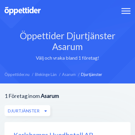
Öppettider Djurtjänster
Asarum
Välj och vraka bland 1 företag!
Öppettider.nu
Blekinge Län
Asarum
Djurtjänster
1
Företag inom
Asarum
DJURTJÄNSTER
Karlshamns Hundhotell AB