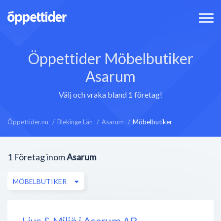
Öppettider Möbelbutiker
Asarum
Välj och vraka bland 1 företag!
Öppettider.nu
Blekinge Län
Asarum
Möbelbutiker
1
Företag inom
Asarum
MÖBELBUTIKER
Ljus & Miljö i Asarum AB