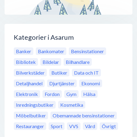
Kategorier i Asarum
Banker
Bankomater
Bensinstationer
Bibliotek
Bildelar
Bilhandlare
Bilverkstäder
Butiker
Data och IT
Detaljhandel
Djurtjänster
Ekonomi
Elektronik
Fordon
Gym
Hälsa
Inredningsbutiker
Kosmetika
Möbelbutiker
Obemannade bensinstationer
Restauranger
Sport
VVS
Vård
Övrigt