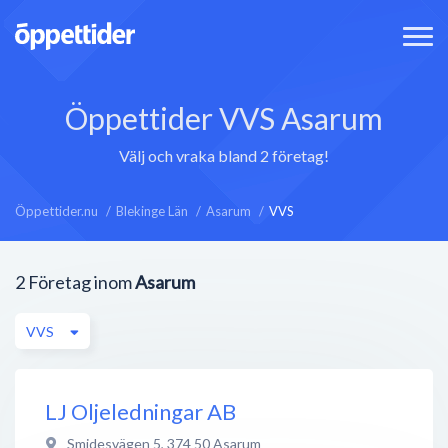
Öppettider VVS Asarum
Välj och vraka bland 2 företag!
Öppettider.nu
Blekinge Län
Asarum
VVS
2
Företag inom
Asarum
VVS
LJ Oljeledningar AB
Smidesvägen 5
,
374 50
Asarum