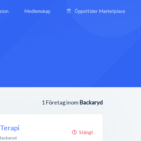
ision
Medlemskap
Öppettider Marketplace
1
Företag inom
Backaryd
Terapi
Stängt
Backaryd