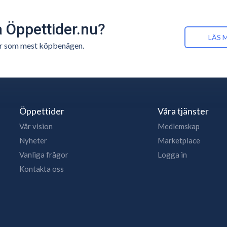
å Öppettider.nu?
LÄS 
n är som mest köpbenägen.
Öppettider
Våra tjänster
Vår vision
Medlemskap
Nyheter
Marketplace
Vanliga frågor
Logga in
Kontakta oss