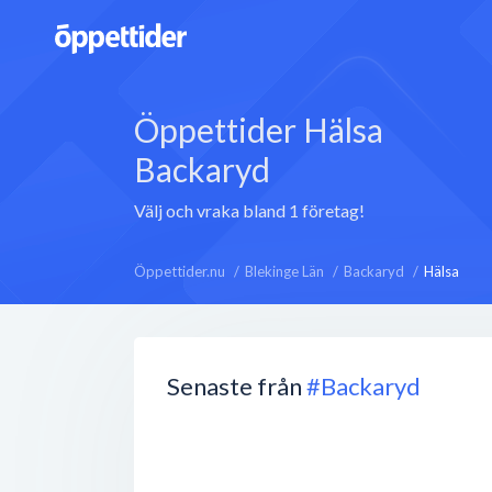
Öppettider Hälsa
Backaryd
Välj och vraka bland 1 företag!
Öppettider.nu
Blekinge Län
Backaryd
Hälsa
Senaste från
#Backaryd