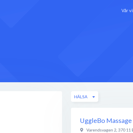
Vår v
HÄLSA
UggleBo Massage 
Varendsvagen 2
,
370 11