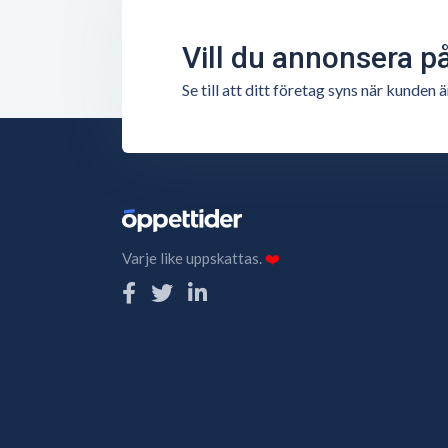
Vill du annonsera p
Se till att ditt företag syns när kunde
Varje like uppskattas.
❤️