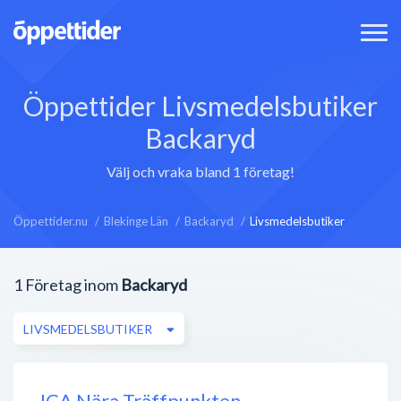
Öppettider Livsmedelsbutiker
Backaryd
Välj och vraka bland 1 företag!
Öppettider.nu
Blekinge Län
Backaryd
Livsmedelsbutiker
1
Företag inom
Backaryd
LIVSMEDELSBUTIKER
ICA Nära Träffpunkten