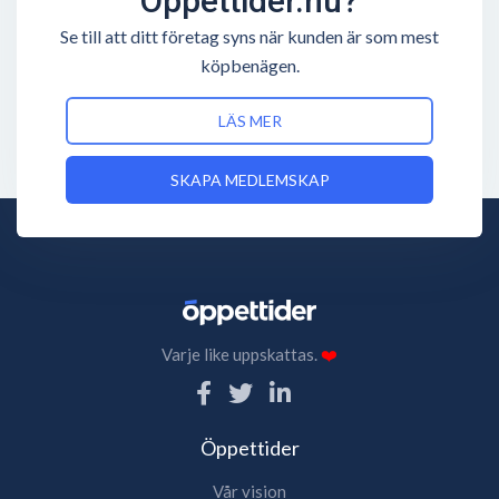
Öppettider.nu?
Se till att ditt företag syns när kunden är som mest
köpbenägen.
LÄS MER
SKAPA MEDLEMSKAP
Varje like uppskattas.
❤️
Öppettider
Vår vision