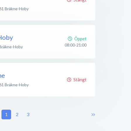
61
Bräkne-Hoby
Hoby
Öppet
08:00-21:00
Bräkne-Hoby
ne
Stängt
61
Bräkne-Hoby
1
2
3