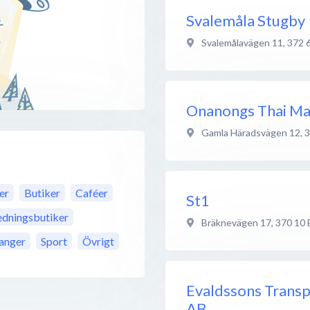
Svalemåla Stugby
Svalemålavägen 11
,
372 
Onanongs Thai M
Gamla Häradsvägen 12
,
3
er
Butiker
Caféer
St1
edningsbutiker
Bräknevägen 17
,
370 10
anger
Sport
Övrigt
Evaldssons Trans
AB