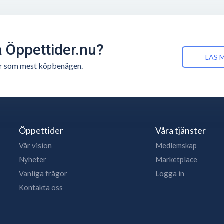
å Öppettider.nu?
LÄS 
n är som mest köpbenägen.
Öppettider
Våra tjänster
Vår vision
Medlemskap
Nyheter
Marketplace
Vanliga frågor
Logga in
Kontakta oss