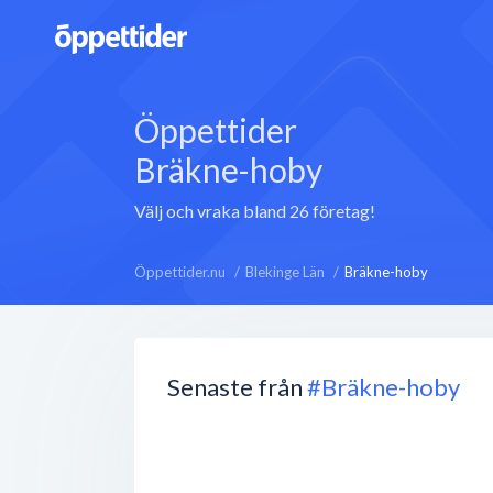
Öppettider
Bräkne-hoby
Välj och vraka bland 26 företag!
Öppettider.nu
Blekinge Län
Bräkne-hoby
Senaste från
#Bräkne-hoby