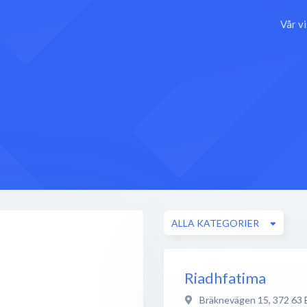
Vår v
ALLA KATEGORIER
Riadhfatima
Bräknevägen 15
,
372 63