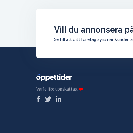
Vill du annonsera p
Se till att ditt företag syns när kunde
Varje like uppskattas.
❤️