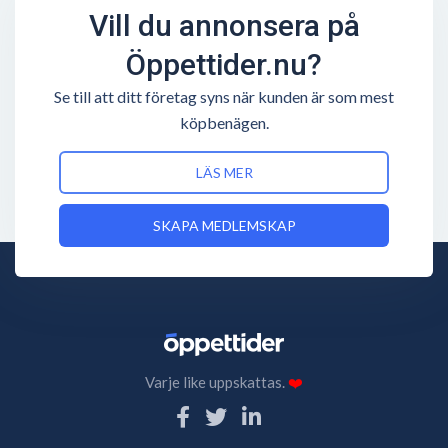
Vill du annonsera på
Öppettider.nu?
Se till att ditt företag syns när kunden är som mest
köpbenägen.
LÄS MER
SKAPA MEDLEMSKAP
Varje like uppskattas.
❤️