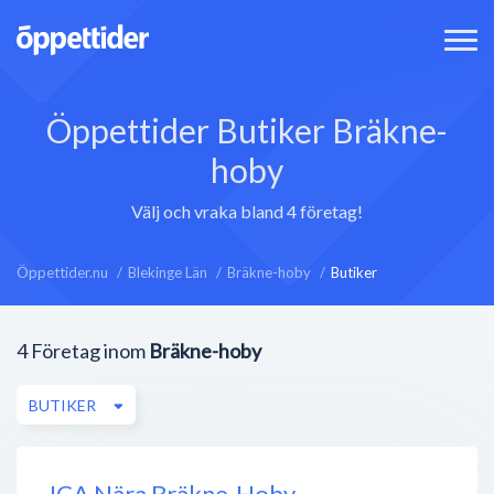
Öppettider Butiker Bräkne-
hoby
Välj och vraka bland 4 företag!
Öppettider.nu
Blekinge Län
Bräkne-hoby
Butiker
4
Företag inom
Bräkne-hoby
BUTIKER
ICA Nära Bräkne-Hoby