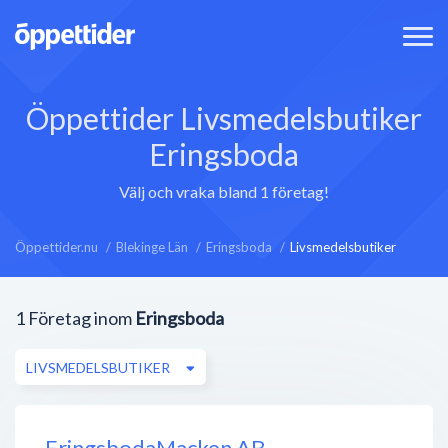
Öppettider Livsmedelsbutiker
Eringsboda
Välj och vraka bland 1 företag!
Öppettider.nu
Blekinge Län
Eringsboda
Livsmedelsbutiker
1
Företag inom
Eringsboda
LIVSMEDELSBUTIKER
EringsbodaMacken AB