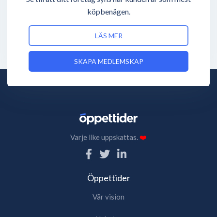
köpbenägen.
LÄS MER
SKAPA MEDLEMSKAP
Varje like uppskattas.
❤️
Öppettider
Vår vision