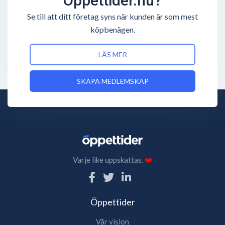
Öppettider.nu?
Se till att ditt företag syns när kunden är som mest
köpbenägen.
LÄS MER
SKAPA MEDLEMSKAP
Varje like uppskattas.
❤️
Öppettider
Vår vision