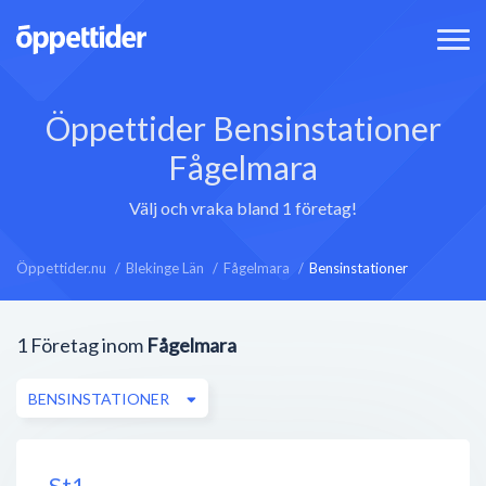
Öppettider Bensinstationer
Fågelmara
Välj och vraka bland 1 företag!
Öppettider.nu
Blekinge Län
Fågelmara
Bensinstationer
1
Företag inom
Fågelmara
BENSINSTATIONER
St1