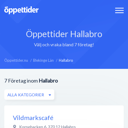
Öppettider Hallabro
Välj och vraka bland 7 företag!
Öppettider.nu
Blekinge Län
Hallabro
7
Företag inom
Hallabro
ALLA KATEGORIER
Vildmarkscafé
Korpebacken 6
,
370 12
Hallabro