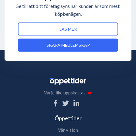
Se till att ditt företag syns när kunden är som mest
köpbenägen.
LÄS MER
SKAPA MEDLEMSKAP
Varje like uppskattas.
❤️
Öppettider
Vår vision