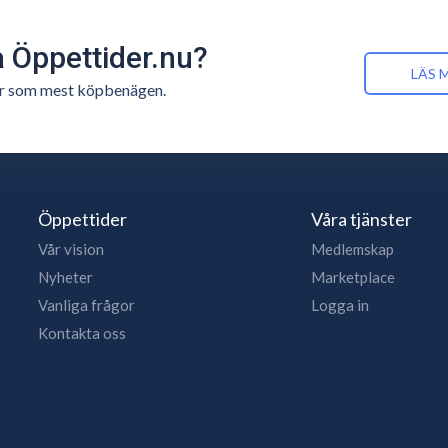
å Öppettider.nu?
LÄS 
n är som mest köpbenägen.
Öppettider
Våra tjänster
Vår vision
Medlemskap
Nyheter
Marketplace
Vanliga frågor
Logga in
Kontakta oss