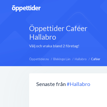
Öppettider Caféer
Hallabro
Välj och vraka bland 2 företag!
Öppettider.nu
Blekinge Län
Hallabro
Caféer
Senaste från
#Hallabro