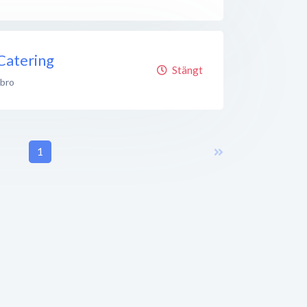
Catering
Stängt
abro
1