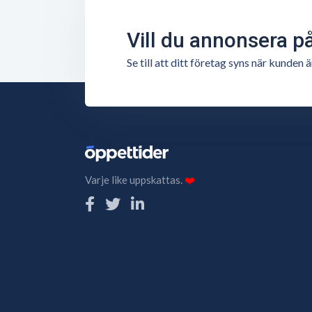
Vill du annonsera p
Se till att ditt företag syns när kunde
Varje like uppskattas.
❤️