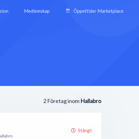
ision
Medlemskap
Öppettider Marketplace
2
Företag inom
Hallabro
Stängt
allabro