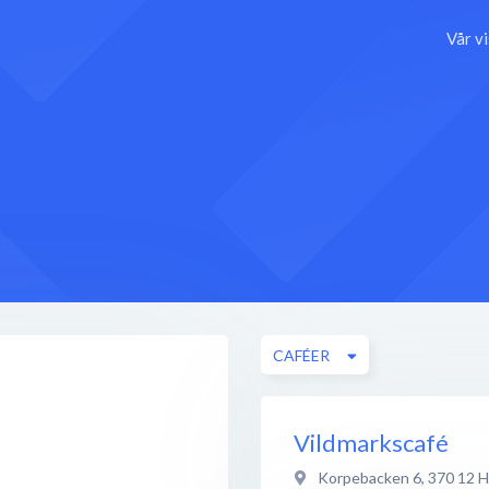
Vår v
CAFÉER
Vildmarkscafé
Korpebacken 6
,
370 12
H