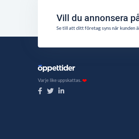
Vill du annonsera p
Se till att ditt företag syns när kunde
Varje like uppskattas.
❤️