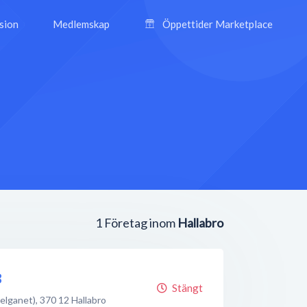
ision
Medlemskap
Öppettider Marketplace
1
Företag inom
Hallabro
B
Stängt
Belganet)
,
370 12
Hallabro