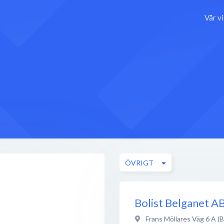
Vår v
ÖVRIGT
Bolist Belganet A
Frans Möllares Väg 6 A (