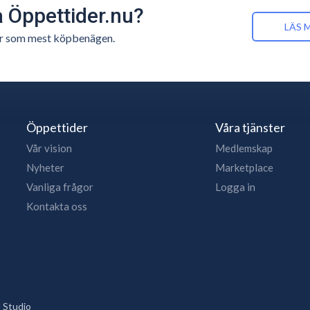
å Öppettider.nu?
LÄS 
n är som mest köpbenägen.
Öppettider
Våra tjänster
Vår vision
Medlemskap
Nyheter
Marketplace
Vanliga frågor
Logga in
Kontakta oss
 Studio