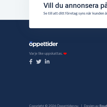
Vill du annonsera p
Se till att ditt företag syns när kunde
Varje like uppskattas.
❤️
Copyright ©
2026
Öppettider.nu
Design av
Roud