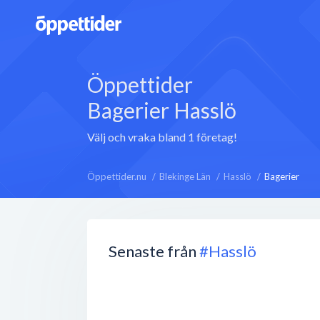
Öppettider
Bagerier Hasslö
Välj och vraka bland 1 företag!
Öppettider.nu
Blekinge Län
Hasslö
Bagerier
Senaste från
#Hasslö