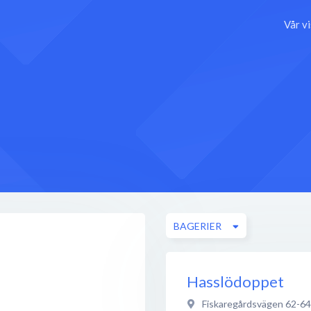
Vår v
BAGERIER
Hasslödoppet
Fiskaregårdsvägen 62-64