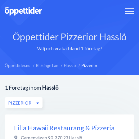
Öppettider Pizzerior Hasslö
Välj och vraka bland 1 företag!
Öppettider.nu
Blekinge Län
Hasslö
Pizzerior
1
Företag inom
Hasslö
PIZZERIOR
Lilla Hawaii Restaurang & Pizzeria
Garpenvägen 90
,
370 23
Hasslö