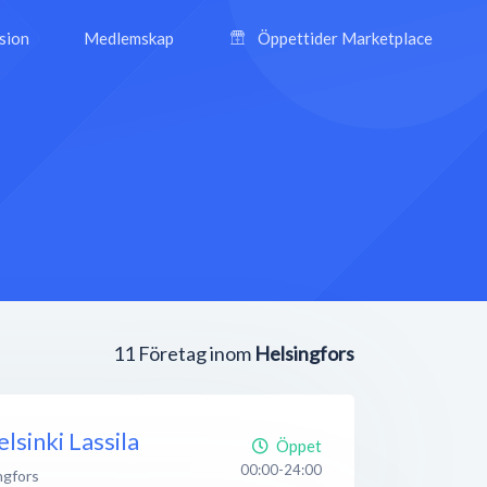
ision
Medlemskap
Öppettider Marketplace
11
Företag inom
Helsingfors
sinki Lassila
Öppet
00:00-24:00
ngfors