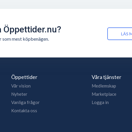
å Öppettider.nu?
LÄS 
n är som mest köpbenägen.
Öppettider
Våra tjänster
Vår vision
Medlemskap
Nyheter
Marketplace
Vanliga frågor
Logga in
Kontakta oss