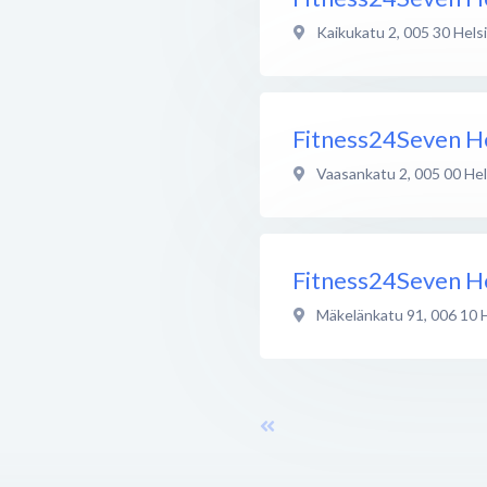
Kaikukatu 2
,
005 30
Hels
Fitness24Seven He
Vaasankatu 2
,
005 00
Hel
Fitness24Seven He
Mäkelänkatu 91
,
006 10