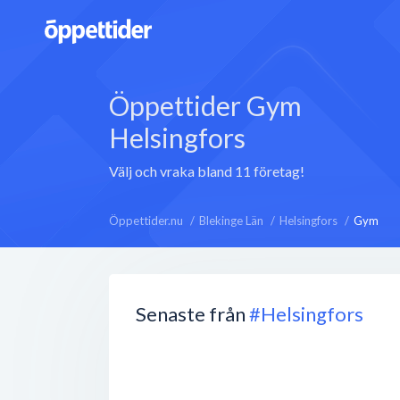
Öppettider Gym
Helsingfors
Välj och vraka bland 11 företag!
Öppettider.nu
Blekinge Län
Helsingfors
Gym
Senaste från
#Helsingfors