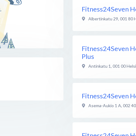
Fitness24Seven He
Albertinkatu 29
,
001 80
H
Fitness24Seven H
Plus
Antinkatu 1
,
001 00
Hels
Fitness24Seven Hel
Asema-Aukio 1 A
,
002 40
Fitness24Seven Hel