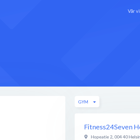
Vår v
GYM
Fitness24Seven Hel
Hopeatie 2
,
004 40
Helsi