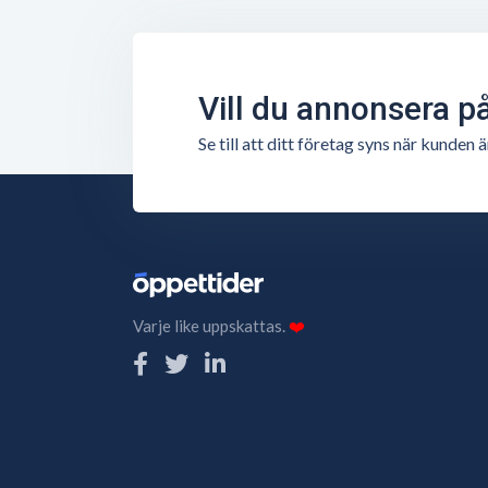
Vill du annonsera p
Se till att ditt företag syns när kunde
Varje like uppskattas.
❤️