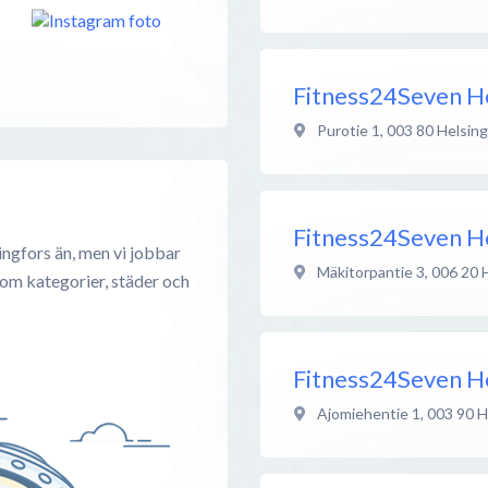
Fitness24Seven He
Purotie 1
,
003 80
Helsing
Fitness24Seven He
ingfors än, men vi jobbar
Mäkitorpantie 3
,
006 20
 om kategorier, städer och
Fitness24Seven He
Ajomiehentie 1
,
003 90
H