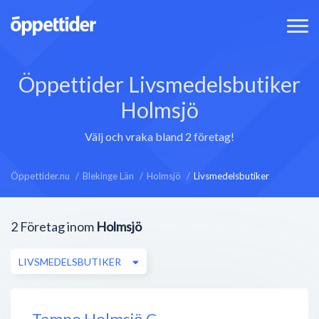
Öppettider Livsmedelsbutiker
Holmsjö
Välj och vraka bland 2 företag!
Öppettider.nu
Blekinge Län
Holmsjö
Livsmedelsbutiker
2
Företag inom
Holmsjö
LIVSMEDELSBUTIKER
Tempo Holmsjö C