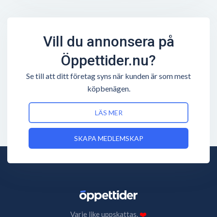
Vill du annonsera på
Öppettider.nu?
Se till att ditt företag syns när kunden är som mest
köpbenägen.
LÄS MER
SKAPA MEDLEMSKAP
Varje like uppskattas.
❤️