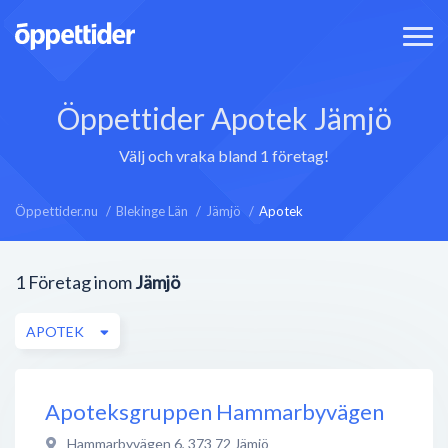
Öppettider Apotek Jämjö
Välj och vraka bland 1 företag!
Öppettider.nu
Blekinge Län
Jämjö
Apotek
1
Företag inom
Jämjö
APOTEK
Apoteksgruppen Hammarbyvägen
Hammarbyvägen 6
,
373 72
Jämjö