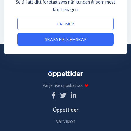
Se till att ditt företag syns när kunden är som mest
köpbenägen.
LÄS MER
SKAPA MEDLEMSKAP
Varje like uppskattas.
❤️
Öppettider
Vår vision