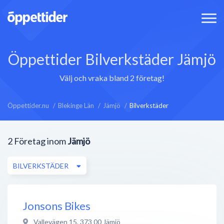
Öppettider Bilverkstäder Jämjö
Välj och vraka bland 2 företag!
Öppettider.nu
Blekinge Län
Jämjö
Bilverkstäder
2
Företag inom
Jämjö
BILVERKSTÄDER
Jonsons Bikes
Vallevägen 15
,
373 00
Jämjö