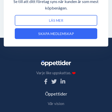
Se till att ditt företag syns när kunden är som mest
köpbenägen.
LÄS MER
SKAPA MEDLEMSKAP
Varje like uppskattas.
❤️
Öppettider
Vår vision