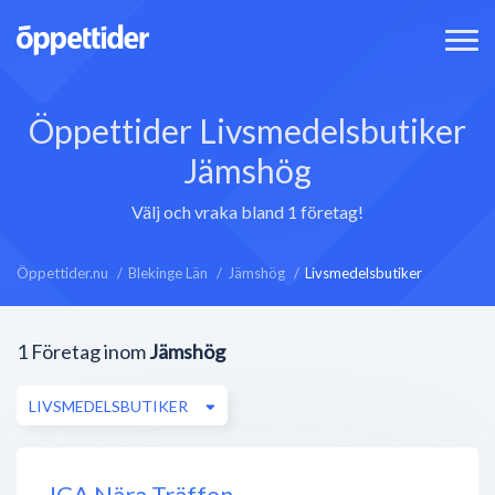
Öppettider Livsmedelsbutiker
Jämshög
Välj och vraka bland 1 företag!
Öppettider.nu
Blekinge Län
Jämshög
Livsmedelsbutiker
1
Företag inom
Jämshög
LIVSMEDELSBUTIKER
ICA Nära Träffen