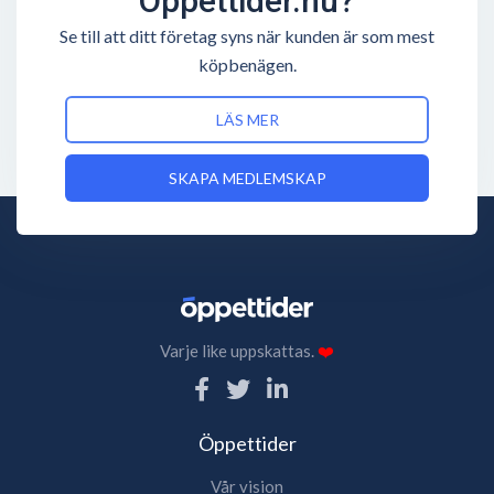
Öppettider.nu?
Se till att ditt företag syns när kunden är som mest
köpbenägen.
LÄS MER
SKAPA MEDLEMSKAP
Varje like uppskattas.
❤️
Öppettider
Vår vision