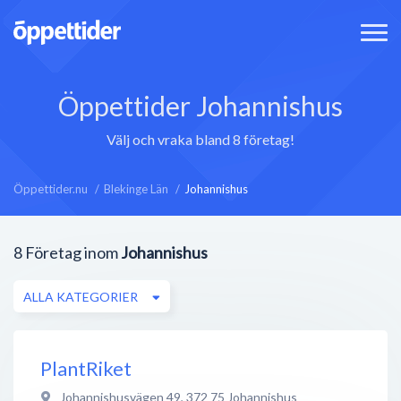
Öppettider Johannishus
Välj och vraka bland 8 företag!
Öppettider.nu
Blekinge Län
Johannishus
8
Företag inom
Johannishus
ALLA KATEGORIER
PlantRiket
Johannishusvägen 49
,
372 75
Johannishus