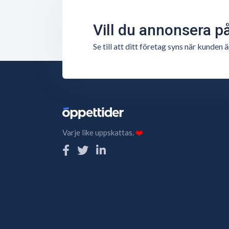
Vill du annonsera p
Se till att ditt företag syns när kunde
Varje like uppskattas.
❤️