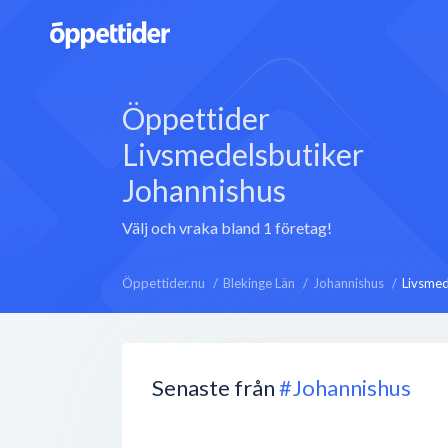
Öppettider
Livsmedelsbutiker
Johannishus
Välj och vraka bland 1 företag!
Öppettider.nu
Blekinge Län
Johannishus
Livsmed
Senaste från
#Johannishus