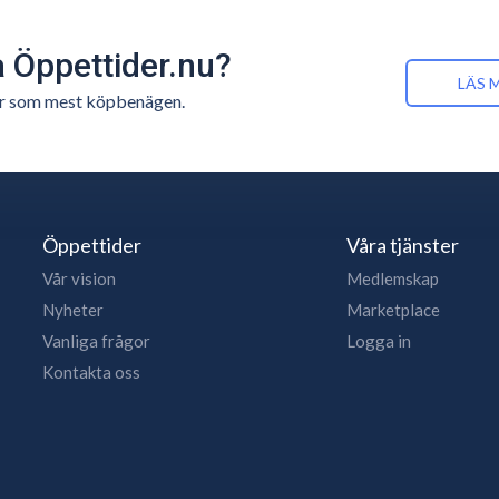
å Öppettider.nu?
LÄS 
n är som mest köpbenägen.
Öppettider
Våra tjänster
Vår vision
Medlemskap
Nyheter
Marketplace
Vanliga frågor
Logga in
Kontakta oss