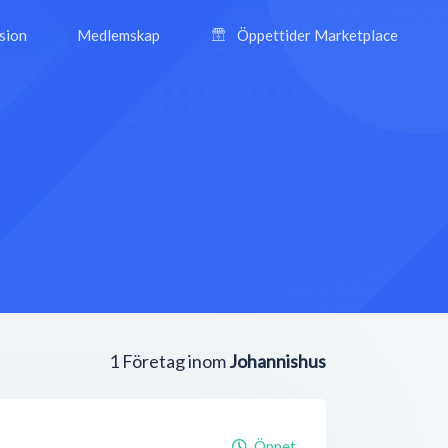
ision
Medlemskap
Öppettider Marketplace
1
Företag inom
Johannishus
Öppet