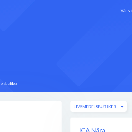
Vår v
elsbutiker
LIVSMEDELSBUTIKER
ICA Nära