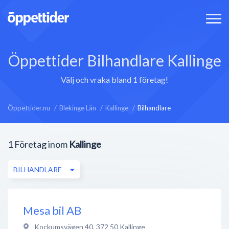
Öppettider Bilhandlare Kallinge
Välj och vraka bland 1 företag!
Öppettider.nu
Blekinge Län
Kallinge
Bilhandlare
1
Företag inom
Kallinge
BILHANDLARE
Mesa bil AB
Kockumsvägen 40
,
372 50
Kallinge