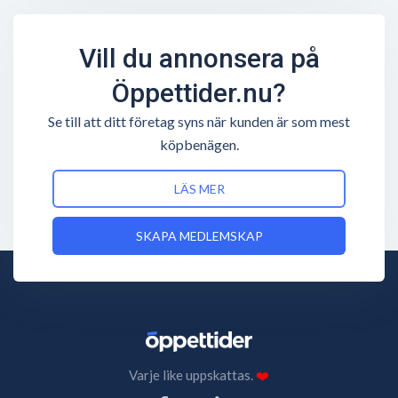
Vill du annonsera på
Öppettider.nu?
Se till att ditt företag syns när kunden är som mest
köpbenägen.
LÄS MER
SKAPA MEDLEMSKAP
Varje like uppskattas.
❤️