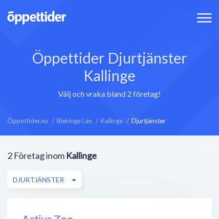
Öppettider Djurtjänster
Kallinge
Välj och vraka bland 2 företag!
Öppettider.nu
Blekinge Län
Kallinge
Djurtjänster
2
Företag inom
Kallinge
DJURTJÄNSTER
Activa Zoo