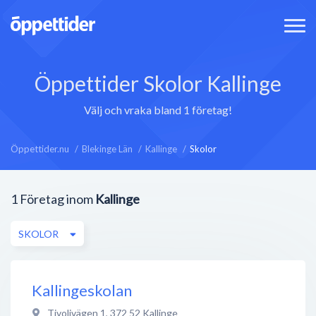
Öppettider Skolor Kallinge
Välj och vraka bland 1 företag!
Öppettider.nu
Blekinge Län
Kallinge
Skolor
1
Företag inom
Kallinge
SKOLOR
Kallingeskolan
Tivolivägen 1
,
372 52
Kallinge