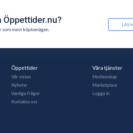
å Öppettider.nu?
LÄS 
n är som mest köpbenägen.
Öppettider
Våra tjänster
Vår vision
Medlemskap
Nyheter
Marketplace
Vanliga frågor
Logga in
Kontakta oss