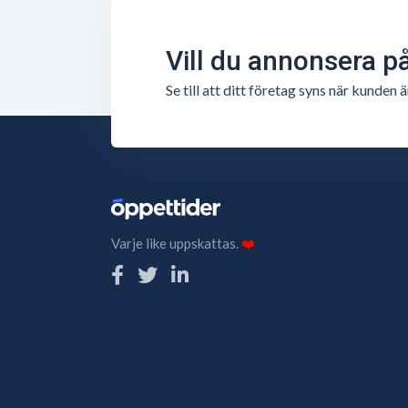
Vill du annonsera p
Se till att ditt företag syns när kunde
Varje like uppskattas.
❤️