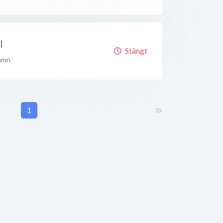
I
Stängt
amn
1