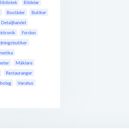
Bibliotek
Bildelar
l
Bostäder
Butiker
Detaljhandel
ektronik
Fordon
dningsbutiker
metika
eter
Mäklare
Restauranger
bolag
Varuhus