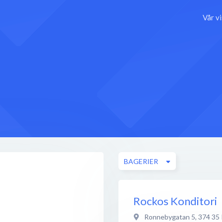
Vår v
BAGERIER
Rockos Konditori
Ronnebygatan 5
,
374 35