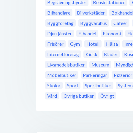
Begravningsbyråer
Bensinstationer
Bilhandlare
Bilverkstäder
Bokhande
Byggföretag
Byggvaruhus
Caféer
Djurtjänster
E-handel
Ekonomi
El
Frisörer
Gym
Hotell
Hälsa
Inre
Internetföretag
Kiosk
Kläder
Kos
Livsmedelsbutiker
Museum
Myndigh
Möbelbutiker
Parkeringar
Pizzerior
Skolor
Sport
Sportbutiker
System
Vård
Övriga butiker
Övrigt