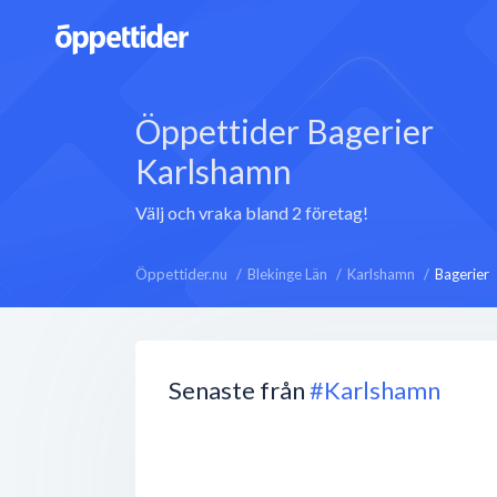
Öppettider Bagerier
Karlshamn
Välj och vraka bland 2 företag!
Öppettider.nu
Blekinge Län
Karlshamn
Bagerier
Senaste från
#Karlshamn