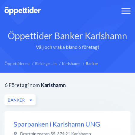
Öppettider Banker Karlshamn
Välj och vraka bland 6 företag!
Öppettider.nu
Blekinge Län
Karlshamn
Banker
6
Företag inom
Karlshamn
BANKER
Sparbanken i Karlshamn UNG
Drottninggatan 55
,
374 21
Karlshamn