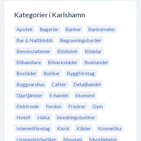
Kategorier i Karlshamn
Apotek
Bagerier
Banker
Bankomater
Bar & Nattklubb
Begravningsbyråer
Bensinstationer
Bibliotek
Bildelar
Bilhandlare
Bilverkstäder
Bokhandel
Bostäder
Butiker
Byggföretag
Byggvaruhus
Caféer
Detaljhandel
Djurtjänster
E-handel
Ekonomi
Elektronik
Fordon
Frisörer
Gym
Hotell
Hälsa
Inredningsbutiker
Internetföretag
Kiosk
Kläder
Kosmetika
Livsmedelsbutiker
Museum
Myndigheter