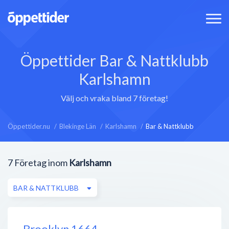
Öppettider Bar & Nattklubb
Karlshamn
Välj och vraka bland 7 företag!
Öppettider.nu
Blekinge Län
Karlshamn
Bar & Nattklubb
7
Företag inom
Karlshamn
BAR & NATTKLUBB
Brooklyn 1664