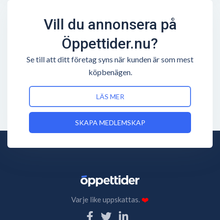
Vill du annonsera på
Öppettider.nu?
Se till att ditt företag syns när kunden är som mest
köpbenägen.
LÄS MER
SKAPA MEDLEMSKAP
Varje like uppskattas.
❤️