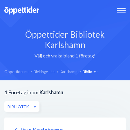
Öppettider Bibliotek
Karlshamn
Välj och vraka bland 1 företag!
Öppettider.nu
Blekinge Län
Karlshamn
Bibliotek
1
Företag inom
Karlshamn
BIBLIOTEK
Kultur Karlshamn