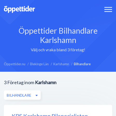
Öppettider Bilhandlare
Karlshamn
Välj och vraka bland 3 företag!
Öppettider.nu
Blekinge Län
Karlshamn
Bilhandlare
3
Företag inom
Karlshamn
BILHANDLARE
KBS Karlshamn Bilspecialisten