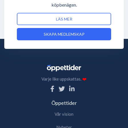
köpbenägen.
LÄS MER
SKAPA MEDLEMSKAP
Varje like uppskattas.
❤️
Öppettider
Vår vision
Nyheter