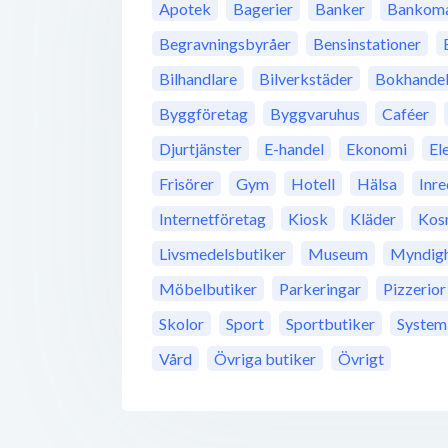
Apotek
Bagerier
Banker
Bankoma
Begravningsbyråer
Bensinstationer
Bilhandlare
Bilverkstäder
Bokhande
Byggföretag
Byggvaruhus
Caféer
Djurtjänster
E-handel
Ekonomi
El
Frisörer
Gym
Hotell
Hälsa
Inre
Internetföretag
Kiosk
Kläder
Kos
Livsmedelsbutiker
Museum
Myndigh
Möbelbutiker
Parkeringar
Pizzerior
Skolor
Sport
Sportbutiker
System
Vård
Övriga butiker
Övrigt