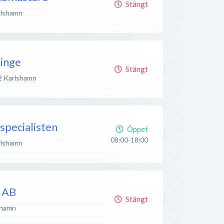
Stängt
rlshamn
inge
Stängt
2
Karlshamn
specialisten
Öppet
08:00-18:00
rlshamn
k AB
Stängt
shamn