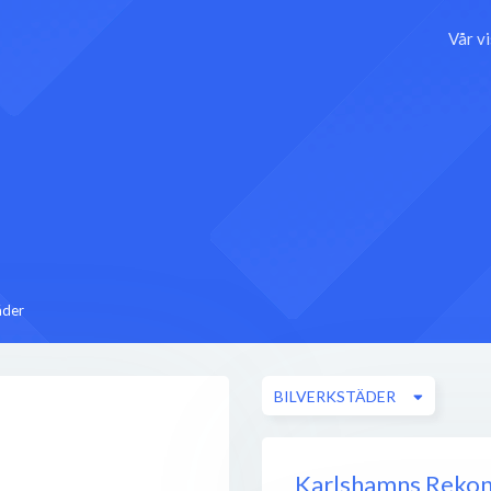
Vår v
äder
BILVERKSTÄDER
Karlshamns Reko