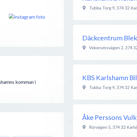
Tubba Torg 9
,
374 32
Ka
Däckcentrum Blek
Vekerumsvägen 2
,
374 3
KBS Karlshamn Bil
rlshamns kommun i
Tubba Torg 9
,
374 32
Ka
Åke Perssons Vul
Rörvägen 5
,
374 32
Karl