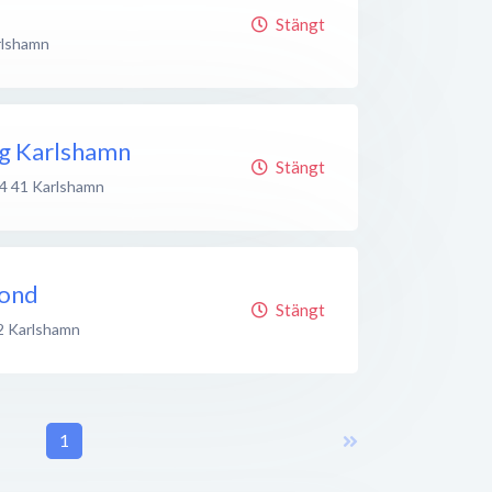
Stängt
rlshamn
ng Karlshamn
Stängt
4 41
Karlshamn
kond
Stängt
2
Karlshamn
1