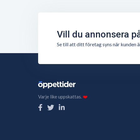
Vill du annonsera p
Se till att ditt företag syns när kunde
Varje like uppskattas.
❤️