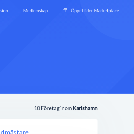
ision
Medlemskap
Öppettider Marketplace
10
Företag inom
Karlshamn
ndmästare