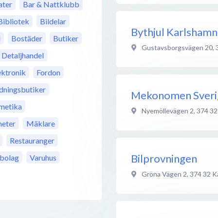
ter
Bar & Nattklubb
Bibliotek
Bildelar
Bythjul Karlshamn
l
Bostäder
Butiker
Gustavsborgsvägen 20
,
Detaljhandel
ektronik
Fordon
dningsbutiker
Mekonomen Sveri
metika
Nyemöllevägen 2
,
374 32
eter
Mäklare
Restauranger
Bilprovningen
bolag
Varuhus
Gröna Vägen 2
,
374 32
K