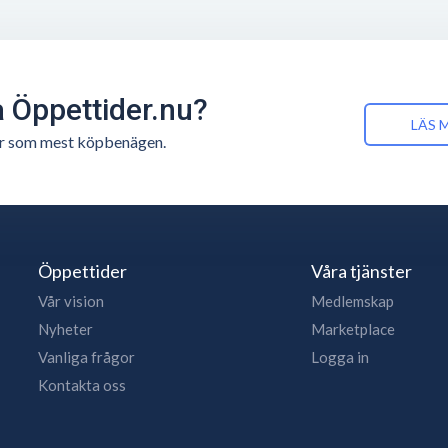
å Öppettider.nu?
LÄS 
n är som mest köpbenägen.
Öppettider
Våra tjänster
Vår vision
Medlemskap
Nyheter
Marketplace
Vanliga frågor
Logga in
Kontakta oss