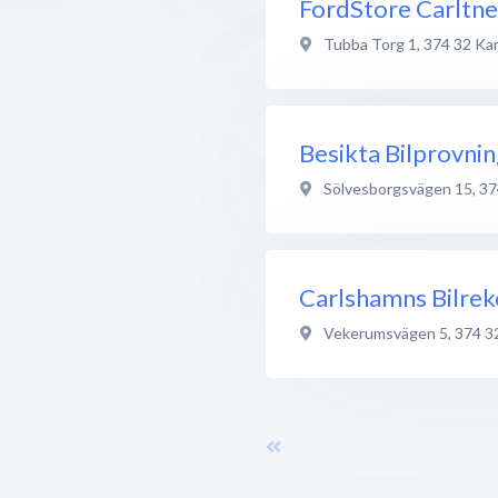
FordStore Carltne
Tubba Torg 1
,
374 32
Ka
Besikta Bilprovni
Sölvesborgsvägen 15
,
37
Carlshamns Bilre
Vekerumsvägen 5
,
374 3