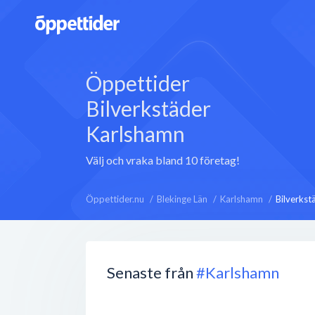
Öppettider
Bilverkstäder
Karlshamn
Välj och vraka bland 10 företag!
Öppettider.nu
Blekinge Län
Karlshamn
Bilverkst
Senaste från
#Karlshamn