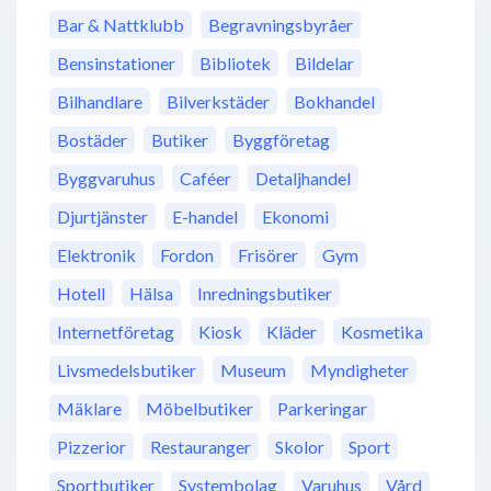
Bar & Nattklubb
Begravningsbyråer
Bensinstationer
Bibliotek
Bildelar
Bilhandlare
Bilverkstäder
Bokhandel
Bostäder
Butiker
Byggföretag
Byggvaruhus
Caféer
Detaljhandel
Djurtjänster
E-handel
Ekonomi
Elektronik
Fordon
Frisörer
Gym
Hotell
Hälsa
Inredningsbutiker
Internetföretag
Kiosk
Kläder
Kosmetika
Livsmedelsbutiker
Museum
Myndigheter
Mäklare
Möbelbutiker
Parkeringar
Pizzerior
Restauranger
Skolor
Sport
Sportbutiker
Systembolag
Varuhus
Vård