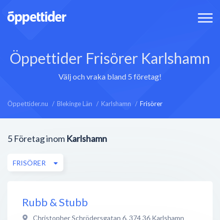
Öppettider Frisörer Karlshamn
Välj och vraka bland 5 företag!
Öppettider.nu
Blekinge Län
Karlshamn
Frisörer
5
Företag inom
Karlshamn
FRISÖRER
Rubb & Stubb
Christopher Schrödersgatan 6
,
374 36
Karlshamn