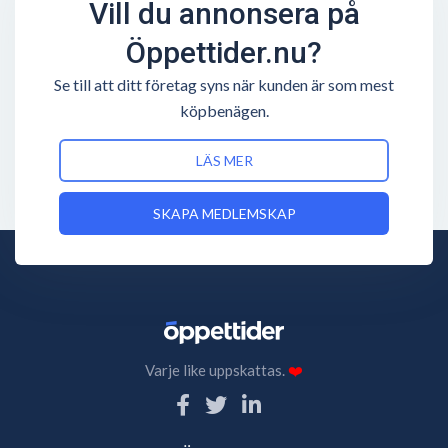
Vill du annonsera på
Öppettider.nu?
Se till att ditt företag syns när kunden är som mest
köpbenägen.
LÄS MER
SKAPA MEDLEMSKAP
Varje like uppskattas.
❤️