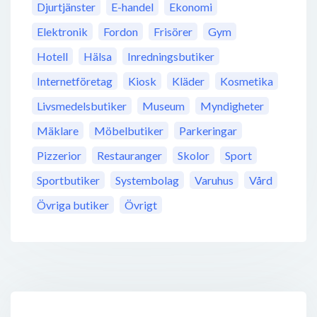
Djurtjänster
E-handel
Ekonomi
Elektronik
Fordon
Frisörer
Gym
Hotell
Hälsa
Inredningsbutiker
Internetföretag
Kiosk
Kläder
Kosmetika
Livsmedelsbutiker
Museum
Myndigheter
Mäklare
Möbelbutiker
Parkeringar
Pizzerior
Restauranger
Skolor
Sport
Sportbutiker
Systembolag
Varuhus
Vård
Övriga butiker
Övrigt