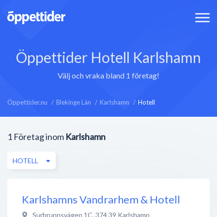
Öppettider Hotell Karlshamn
Välj och vraka bland 1 företag!
Öppettider.nu
Blekinge Län
Karlshamn
Hotell
1
Företag inom
Karlshamn
HOTELL
Karlshamns Vandrarhem & Hotell
Surbrunnsvägen 1C
,
374 39
Karlshamn