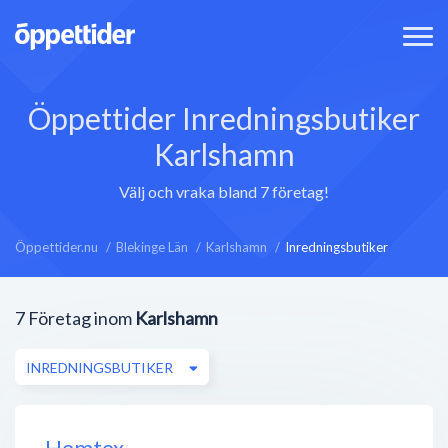
Öppettider Inredningsbutiker
Karlshamn
Välj och vraka bland 7 företag!
Öppettider.nu
Blekinge Län
Karlshamn
Inredningsbutiker
7
Företag inom
Karlshamn
INREDNINGSBUTIKER
Hemtex