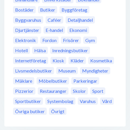
Bostäder
Butiker
Byggföretag
Byggvaruhus
Caféer
Detaljhandel
Djurtjänster
E-handel
Ekonomi
Elektronik
Fordon
Frisörer
Gym
Hotell
Hälsa
Inredningsbutiker
Internetföretag
Kiosk
Kläder
Kosmetika
Livsmedelsbutiker
Museum
Myndigheter
Mäklare
Möbelbutiker
Parkeringar
Pizzerior
Restauranger
Skolor
Sport
Sportbutiker
Systembolag
Varuhus
Vård
Övriga butiker
Övrigt