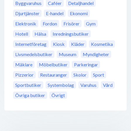
Byggvaruhus
Caféer
Detaljhandel
Djurtjänster
E-handel
Ekonomi
Elektronik
Fordon
Frisörer
Gym
Hotell
Hälsa
Inredningsbutiker
Internetföretag
Kiosk
Kläder
Kosmetika
Livsmedelsbutiker
Museum
Myndigheter
Mäklare
Möbelbutiker
Parkeringar
Pizzerior
Restauranger
Skolor
Sport
Sportbutiker
Systembolag
Varuhus
Vård
Övriga butiker
Övrigt