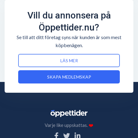
Vill du annonsera på
Öppettider.nu?
Se till att ditt företag syns när kunden är som mest
köpbenägen.
LÄS MER
SKAPA MEDLEMSKAP
Varje like uppskattas.
❤️