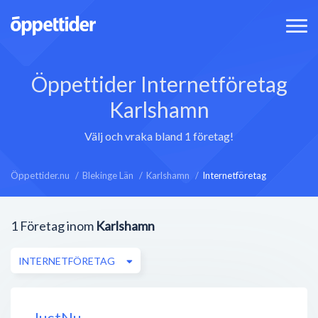
Öppettider Internetföretag
Karlshamn
Välj och vraka bland 1 företag!
Öppettider.nu
Blekinge Län
Karlshamn
Internetföretag
1
Företag inom
Karlshamn
INTERNETFÖRETAG
JustNu