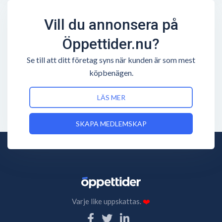
Vill du annonsera på
Öppettider.nu?
Se till att ditt företag syns när kunden är som mest
köpbenägen.
LÄS MER
SKAPA MEDLEMSKAP
Varje like uppskattas.
❤️