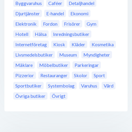
Byggvaruhus
Caféer
Detaljhandel
Djurtjänster
E-handel
Ekonomi
Elektronik
Fordon
Frisörer
Gym
Hotell
Hälsa
Inredningsbutiker
Internetföretag
Kiosk
Kläder
Kosmetika
Livsmedelsbutiker
Museum
Myndigheter
Mäklare
Möbelbutiker
Parkeringar
Pizzerior
Restauranger
Skolor
Sport
Sportbutiker
Systembolag
Varuhus
Vård
Övriga butiker
Övrigt