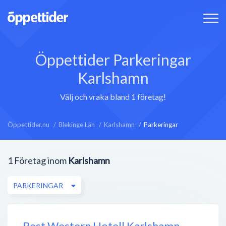
Öppettider Parkeringar
Karlshamn
Välj och vraka bland 1 företag!
Öppettider.nu
Blekinge Län
Karlshamn
Parkeringar
1
Företag inom
Karlshamn
PARKERINGAR
Best Western Hotell Karlshamn