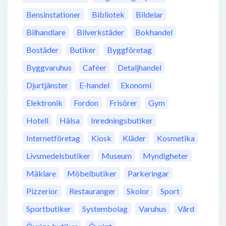
Bensinstationer
Bibliotek
Bildelar
Bilhandlare
Bilverkstäder
Bokhandel
Bostäder
Butiker
Byggföretag
Byggvaruhus
Caféer
Detaljhandel
Djurtjänster
E-handel
Ekonomi
Elektronik
Fordon
Frisörer
Gym
Hotell
Hälsa
Inredningsbutiker
Internetföretag
Kiosk
Kläder
Kosmetika
Livsmedelsbutiker
Museum
Myndigheter
Mäklare
Möbelbutiker
Parkeringar
Pizzerior
Restauranger
Skolor
Sport
Sportbutiker
Systembolag
Varuhus
Vård