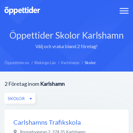
Öppettider Skolor Karlshamn
Välj och vraka bland 2 företag!
Öppettider.nu
Blekinge Län
Karlshamn
Skolor
2
Företag inom
Karlshamn
SKOLOR
Carlshamns Trafikskola
Ronnebygatan 2
,
374 35
Karlshamn