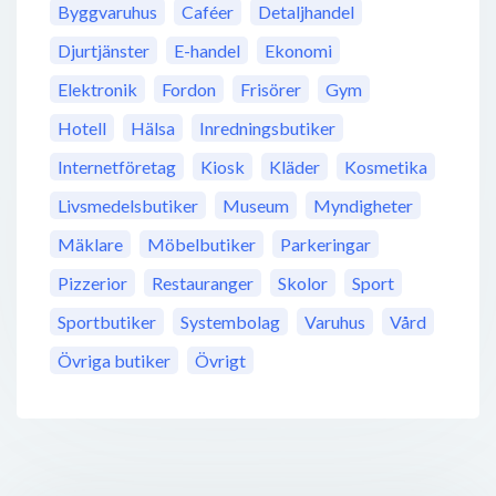
Byggvaruhus
Caféer
Detaljhandel
Djurtjänster
E-handel
Ekonomi
Elektronik
Fordon
Frisörer
Gym
Hotell
Hälsa
Inredningsbutiker
Internetföretag
Kiosk
Kläder
Kosmetika
Livsmedelsbutiker
Museum
Myndigheter
Mäklare
Möbelbutiker
Parkeringar
Pizzerior
Restauranger
Skolor
Sport
Sportbutiker
Systembolag
Varuhus
Vård
Övriga butiker
Övrigt