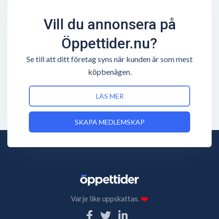
Vill du annonsera på
Öppettider.nu?
Se till att ditt företag syns när kunden är som mest
köpbenägen.
LÄS MER
SKAPA MEDLEMSKAP
Varje like uppskattas.
❤️