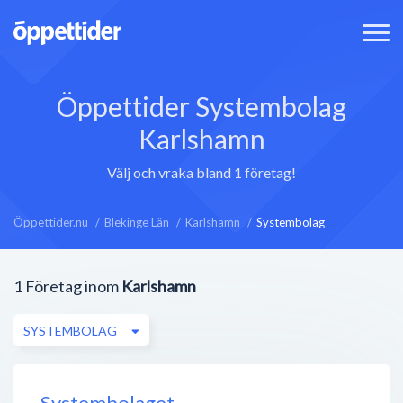
Öppettider Systembolag
Karlshamn
Välj och vraka bland 1 företag!
Öppettider.nu
Blekinge Län
Karlshamn
Systembolag
1
Företag inom
Karlshamn
SYSTEMBOLAG
Systembolaget